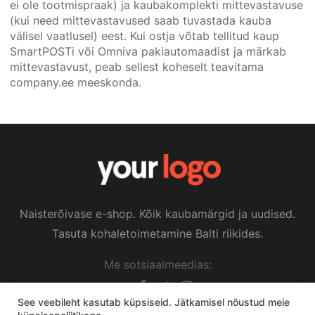
ei ole tootmispraak) ja kaubakomplekti mittevastavuse
(kui need mittevastavused saab tuvastada kauba
välisel vaatlusel) eest. Kui ostja võtab tellitud kaup
SmartPOSTi või Omniva pakiautomaadist ja märkab
mittevastavust, peab sellest koheselt teavitama
company.ee meeskonda.
Naisterõivase e-shop. Kõik kaubamärgid ja uudised.
Tasuta kohaletoimetamine Balti riikides.
Me sotsiaalmeedias:
See veebileht kasutab küpsiseid. Jätkamisel nõustud meie