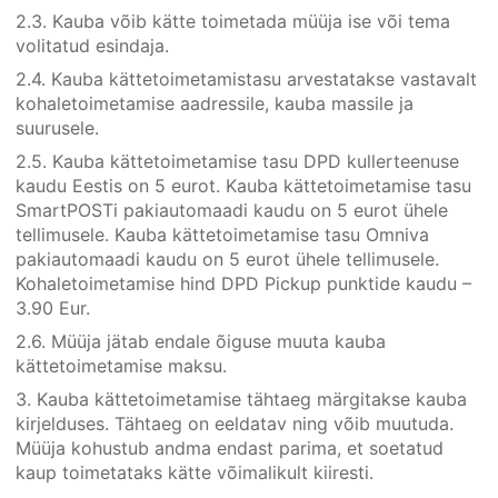
2.3. Kauba võib kätte toimetada müüja ise või tema
volitatud esindaja.
2.4. Kauba kättetoimetamistasu arvestatakse vastavalt
kohaletoimetamise aadressile, kauba massile ja
suurusele.
2.5. Kauba kättetoimetamise tasu DPD kullerteenuse
kaudu Eestis on 5 eurot. Kauba kättetoimetamise tasu
SmartPOSTi pakiautomaadi kaudu on 5 eurot ühele
tellimusele. Kauba kättetoimetamise tasu Omniva
pakiautomaadi kaudu on 5 eurot ühele tellimusele.
Kohaletoimetamise hind DPD Pickup punktide kaudu –
3.90 Eur.
2.6. Müüja jätab endale õiguse muuta kauba
kättetoimetamise maksu.
3. Kauba kättetoimetamise tähtaeg märgitakse kauba
kirjelduses. Tähtaeg on eeldatav ning võib muutuda.
Müüja kohustub andma endast parima, et soetatud
kaup toimetataks kätte võimalikult kiiresti.