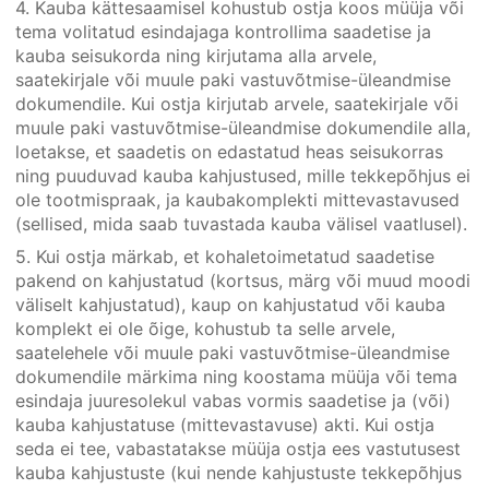
4. Kauba kättesaamisel kohustub ostja koos müüja või
tema volitatud esindajaga kontrollima saadetise ja
kauba seisukorda ning kirjutama alla arvele,
saatekirjale või muule paki vastuvõtmise-üleandmise
dokumendile. Kui ostja kirjutab arvele, saatekirjale või
muule paki vastuvõtmise-üleandmise dokumendile alla,
loetakse, et saadetis on edastatud heas seisukorras
ning puuduvad kauba kahjustused, mille tekkepõhjus ei
ole tootmispraak, ja kaubakomplekti mittevastavused
(sellised, mida saab tuvastada kauba välisel vaatlusel).
5. Kui ostja märkab, et kohaletoimetatud saadetise
pakend on kahjustatud (kortsus, märg või muud moodi
väliselt kahjustatud), kaup on kahjustatud või kauba
komplekt ei ole õige, kohustub ta selle arvele,
saatelehele või muule paki vastuvõtmise-üleandmise
dokumendile märkima ning koostama müüja või tema
esindaja juuresolekul vabas vormis saadetise ja (või)
kauba kahjustatuse (mittevastavuse) akti. Kui ostja
seda ei tee, vabastatakse müüja ostja ees vastutusest
kauba kahjustuste (kui nende kahjustuste tekkepõhjus