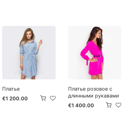
Платье
Платье розовое с
Ро
длинными рукавами
пл
€1 200.00
€1 400.00
€1