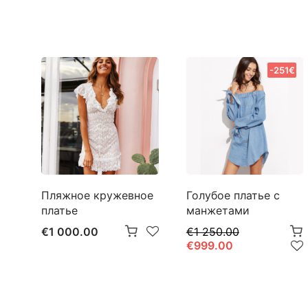
-251€
Пляжное кружевное
Голубое платье с
платье
манжетами
€1 000.00
€1 250.00
€999.00