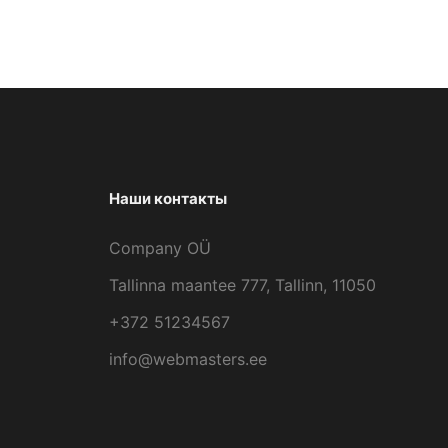
Наши контакты
Company OÜ
Tallinna maantee 777, Tallinn, 11050
+372 51234567
info@webmasters.ee