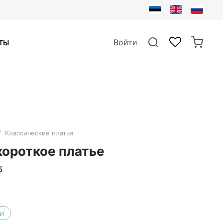
Войти
ТЫ
/
Классические платья
 короткое платье
5
и