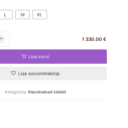
L
M
XL
1 330.00 €
Lisa korvi
Lisa soovinimekirja
Kategooria:
Klassikalised kleidid