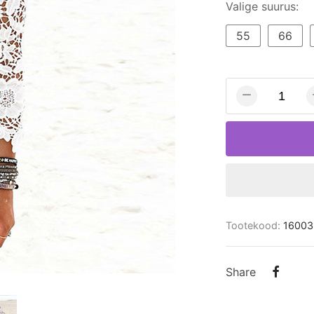
Valige suurus:
55
66
Tootekood:
16003
Share