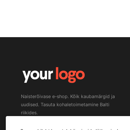
Naisterõivase e-shop. Kõik kaubamärgid ja
uudised. Tasuta kohaletoimetamine Balti
riikides.
Me sotsiaalmeedias: