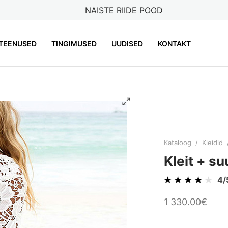
NAISTE RIIDE POOD
TEENUSED
TINGIMUSED
UUDISED
KONTAKT
Kataloog
/
Kleidid
Kleit + s
4/
1 330.00€