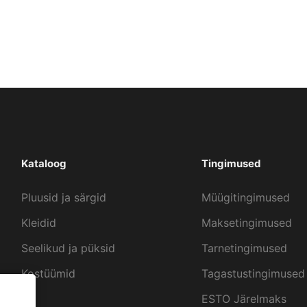
Kataloog
Tingimused
Pluusid ja särgid
Müügitingimused
Kleidid
Maksetingimused
Seelikud ja püksid
Tarnetingimused
Kostüümid
Tagastustingimused
ESTO Järelmaks