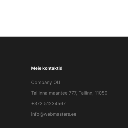
Meie kontaktid
Company OÜ
Tallinna maantee 777, Tallinn, 11050
+372 51234567
info@webmasters.ee