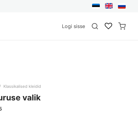
Logi sisse
/
Klassikalised kleidid
uuruse valik
5