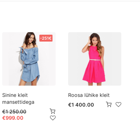
-251€
Sinine kleit
Roosa lühike kleit
Kl
mansettidega
€1 400.00
€
€1 250.00
€999.00