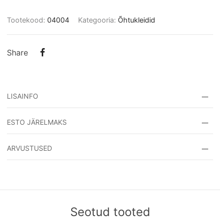
Tootekood:
04004
Kategooria:
Õhtukleidid
Share
LISAINFO
Tootekood:
04004
ESTO JÄRELMAKS
Kategooria:
Õhtukleidid
ARVUSTUSED
Võimsus:
77 W
Pikkus:
55 cm
Ostjate kommentaarid
Ole esimene kommenteerija!
Seotud tooted